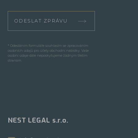
ODESLAT ZPRÁVU
* Odesláním formuláře souhlasím se zpracováním
osobních údajů pro účely obchodní nabídky. Vaše
osobní údaje dále neposkytujeme žádným třetím
stranám.
NEST LEGAL s.r.o.