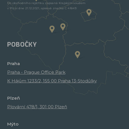
Do obchodního rejstříku zapsaná Krajským soudem
v Plzni dne 21.12.2021, spisová značka C 41649.
POBOČKY
Praha
Praha - Prague Office Park
K Hájům 1233/2, 155 00 Praha 13-Stodůlky
Plzeň
Plovární 478/1, 301 00 Plzeň
Mýto