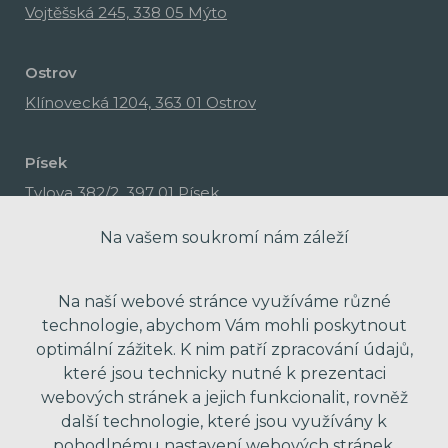
Vojtěšská 245, 338 05 Mýto
Ostrov
Klínovecká 1204, 363 01 Ostrov
Písek
Tylova 382/2, 397 01 Písek
Na vašem soukromí nám záleží
Na naší webové stránce využíváme různé
technologie, abychom Vám mohli poskytnout
optimální zážitek. K nim patří zpracování údajů,
které jsou technicky nutné k prezentaci
webových stránek a jejich funkcionalit, rovněž
další technologie, které jsou využívány k
pohodlnému nastavení webových stránek.