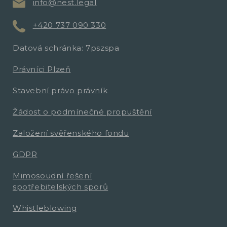
info@nest.legal
+420 737 090 330
Datová schránka: 7pszspa
Právníci Plzeň
Stavební právo právník
Žádost o podmínečné propuštění
Založení svěřenského fondu
GDPR
Mimosoudní řešení
spotřebitelských sporů
Whistleblowing