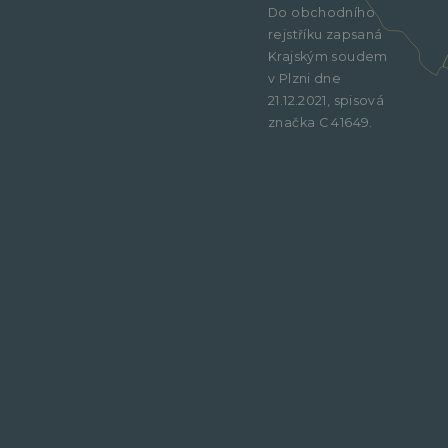
Do obchodního
rejstříku zapsaná
Krajským soudem
v Plzni dne
21.12.2021, spisová
značka C 41649.