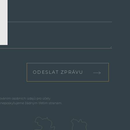
ODESLAT ZPRÁVU
cováním osobních údajů pro účely
e neposkytujeme žádným třetím stranám.