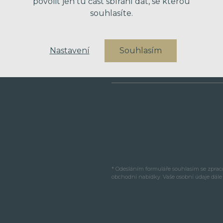
povolit jen tu část sbírání dat, se kterou
souhlasíte.
VÁŠ TELEFON
Nastavení
Souhlasím
VAŠE ZPRÁVA
* Odesláním formuláře souhlasím se zpra
obchodní nabídky. Vaše osobní údaje dál