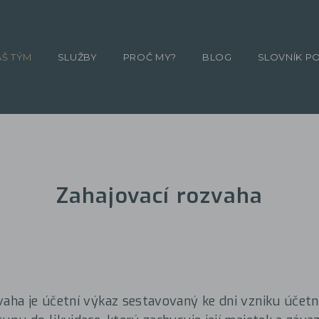
ÁŠ TÝM
SLUŽBY
PROČ MY?
BLOG
SLOVNÍK P
Zahajovací rozvaha
vaha je účetní výkaz sestavovaný ke dni vzniku účetn