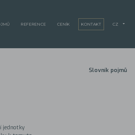
OJMŮ
REFERENCE
CENÍK
KONTAKT
CZ
Slovník pojmů
í jednotky