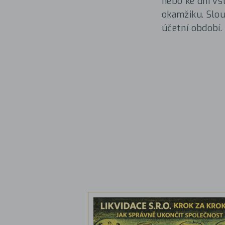
nebo ke dni vs
okamžiku. Slouž
účetní období.