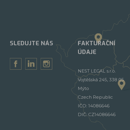
SLEDUJTE NÁS
FAKTURAČNÍ
ÚDAJE
NEST LEGAL s.r.o.
Vojtěšská 245, 338 05
Mýto
Czech Republic
IČO: 14086646
DIČ: CZ14086646