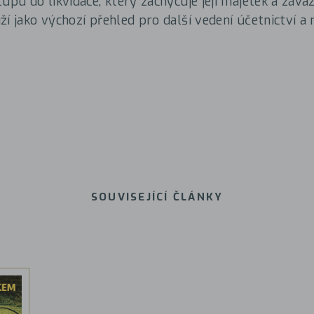
tupu do likvidace, který zachycuje její majetek a záv
í jako výchozí přehled pro další vedení účetnictví a 
SOUVISEJÍCÍ ČLÁNKY