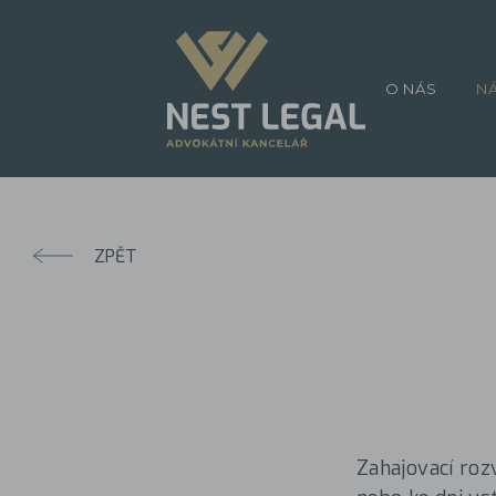
O NÁS
N
ZPĚT
Zahajovací roz