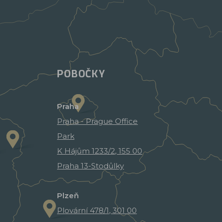
POBOČKY
Praha
Praha - Prague Office
Park
K Hájům 1233/2, 155 00
Praha 13-Stodůlky
Plzeň
Plovární 478/1, 301 00