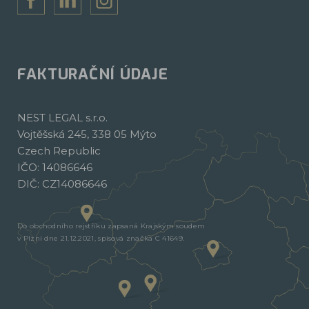
FAKTURAČNÍ ÚDAJE
NEST LEGAL s.r.o.
Vojtěšská 245, 338 05 Mýto
Czech Republic
IČO: 14086646
DIČ: CZ14086646
Do obchodního rejstříku zapsaná Krajským soudem
v Plzni dne 21.12.2021, spisová značka C 41649.