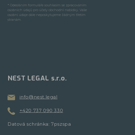
* Odesláním formuláře souhlasím se zpracováním
osobních údajů pro účely obchodní nabídky. Vaše
osobní údaje dále neposkytujeme žádným třetím
stranám.
NEST LEGAL s.r.o.
info@nest.legal
+420 737 090 330
Datová schránka: 7pszspa