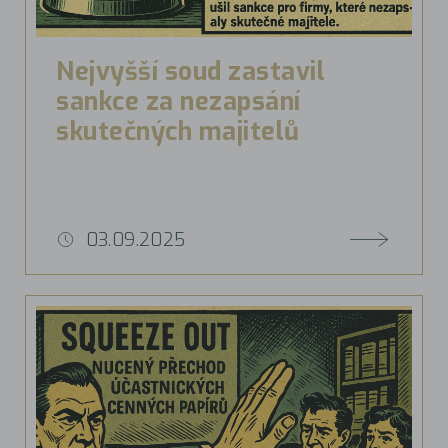
Nejvyšší soud zastavil
sankce za nezapsání
skutečných majitelů
03.09.2025