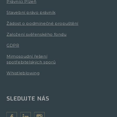
Právníci Plzeň
Stavební právo právník
Žádost o podmínečné propuštění
Založení svěřenského fondu
GDPR
Mimosoudní řešení
spotřebitelských sporů
Whistleblowing
SLEDUJTE NÁS