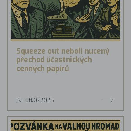
Squeeze out neboli nucený
přechod účastnických
cenných papírů
08.07.2025