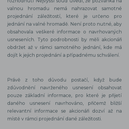
rozhodnutí Nejvyšší soud uvedl, že pozvánka na
valnou hromadu nemá nahrazovat samotné
projednání záležitostí, které je určeno pro
jednání na valné hromadě. Není proto nutné, aby
obsahovala veškeré informace o navrhovaných
usneseních. Tyto podrobnosti by měli akcionáři
obdržet až v rámci samotného jednání, kde má
dojít k jejich projednání a případnému schválení.
Právě z toho důvodu postačí, když bude
zdůvodnění navrženého usnesení obsahovat
pouze základní informace, pro které je přijetí
daného usnesení navrhováno, přičemž bližší
relevantní informace se akcionáři dozví až na
místě v rámci projednání dané záležitosti.