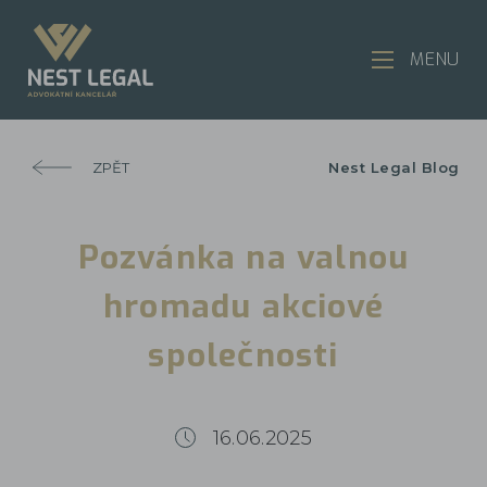
MENU
ZPĚT
Nest Legal Blog
Pozvánka na valnou
hromadu akciové
společnosti
16.06.2025