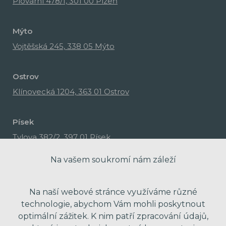
Plovární 478/1, 301 00 Plzeň
Mýto
Vojtěšská 245, 338 05 Mýto
Ostrov
Klínovecká 1204, 363 01 Ostrov
Písek
Tylova 382/2, 397 01 Písek
Na vašem soukromí nám záleží
Na naší webové stránce využíváme různé
technologie, abychom Vám mohli poskytnout
optimální zážitek. K nim patří zpracování údajů,