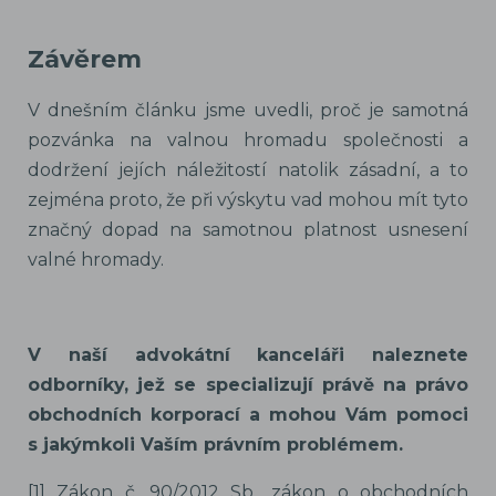
Závěrem
V dnešním článku jsme uvedli, proč je samotná
pozvánka na valnou hromadu společnosti a
dodržení jejích náležitostí natolik zásadní, a to
zejména proto, že při výskytu vad mohou mít tyto
značný dopad na samotnou platnost usnesení
valné hromady.
V naší advokátní kanceláři naleznete
odborníky, jež se specializují právě na právo
obchodních korporací a mohou Vám pomoci
s jakýmkoli Vaším právním problémem.
[1] Zákon č. 90/2012 Sb., zákon o obchodních