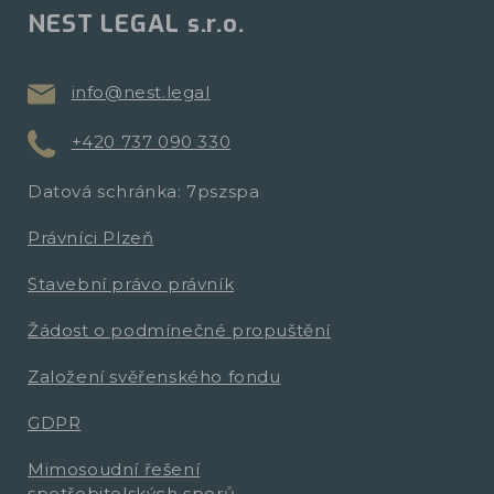
NEST LEGAL s.r.o.
info@nest.legal
+420 737 090 330
Datová schránka: 7pszspa
Právníci Plzeň
Stavební právo právník
Žádost o podmínečné propuštění
Založení svěřenského fondu
GDPR
Mimosoudní řešení
spotřebitelských sporů