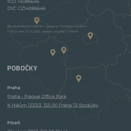
IČO: 14086646
DIČ: CZ14086646
Do obchodního rejstříku zapsaná Krajským soudem
v Plzni dne 21.12.2021, spisová značka C 41649.
POBOČKY
Praha
Praha - Prague Office Park
K Hájům 1233/2, 155 00 Praha 13-Stodůlky
Plzeň