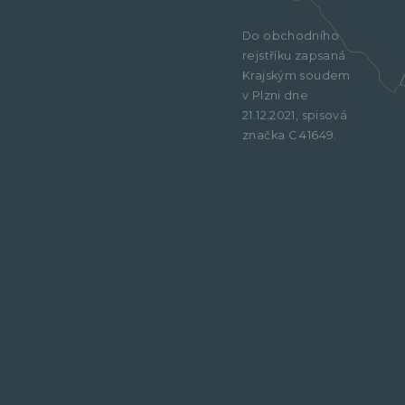
Do obchodního
rejstříku zapsaná
Krajským soudem
v Plzni dne
21.12.2021, spisová
značka C 41649.