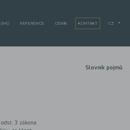
OJMŮ
REFERENCE
CENÍK
KONTAKT
CZ
Slovník pojmů
 odst. 3 zákona