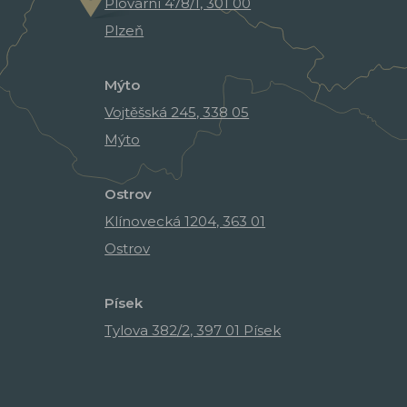
Plovární 478/1, 301 00
Plzeň
Mýto
Vojtěšská 245, 338 05
Mýto
Ostrov
Klínovecká 1204, 363 01
Ostrov
Písek
Tylova 382/2, 397 01 Písek