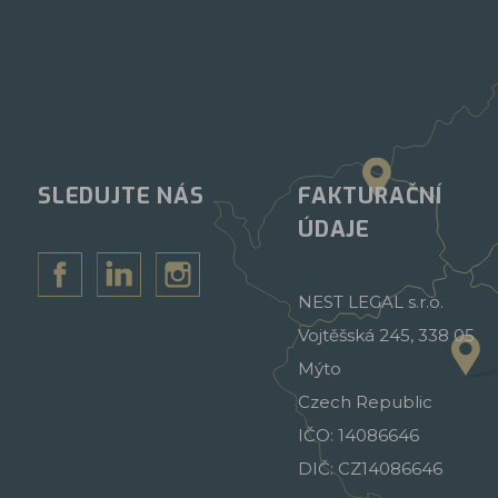
SLEDUJTE NÁS
FAKTURAČNÍ
ÚDAJE
NEST LEGAL s.r.o.
Vojtěšská 245, 338 05
Mýto
Czech Republic
IČO: 14086646
DIČ: CZ14086646