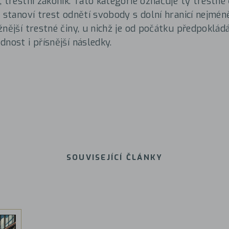
 trestní zákoník. Tato kategorie označuje ty trestné 
 stanoví trest odnětí svobody s dolní hranicí nejméně
žnější trestné činy, u nichž je od počátku předpokládá
dnost i přísnější následky.
SOUVISEJÍCÍ ČLÁNKY