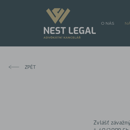
O NÁS
N
ZPĚT
Zvlášť závažný