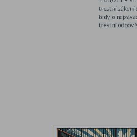
č. 40/2009 Sb.,
trestní zákoník
tedy o nejzáva
trestní odpově