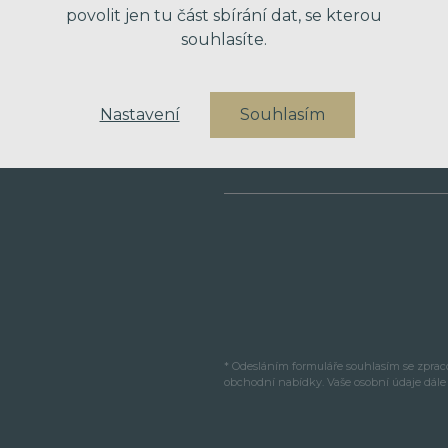
povolit jen tu část sbírání dat, se kterou
souhlasíte.
VÁŠ TELEFON
Nastavení
Souhlasím
VAŠE ZPRÁVA
* Odesláním formuláře souhlasím se zpra
obchodní nabídky. Vaše osobní údaje dál