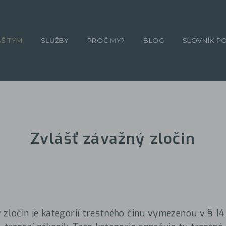
ÁŠ TÝM
SLUŽBY
PROČ MY?
BLOG
SLOVNÍK P
Zvlášť závažný zločin
 zločin je kategorií trestného činu vymezenou v § 14