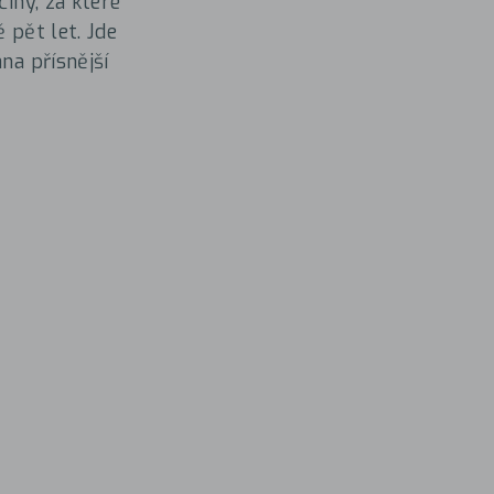
činy, za které
 pět let. Jde
na přísnější