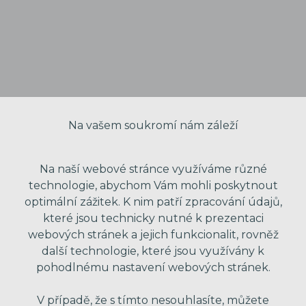
Na vašem soukromí nám záleží
Na naší webové stránce využíváme různé
technologie, abychom Vám mohli poskytnout
optimální zážitek. K nim patří zpracování údajů,
které jsou technicky nutné k prezentaci
VAŠE JMÉNO
webových stránek a jejich funkcionalit, rovněž
další technologie, které jsou využívány k
pohodlnému nastavení webových stránek.
VÁŠ EMAIL
V případě, že s tímto nesouhlasíte, můžete