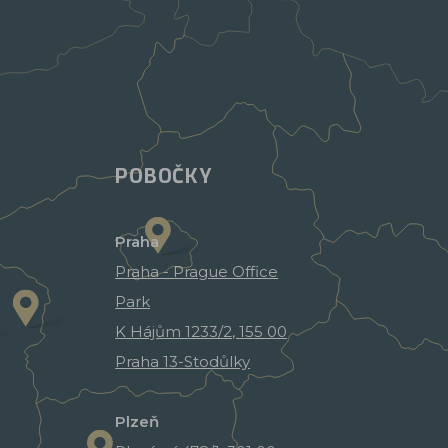
POBOČKY
Praha
Praha - Prague Office
Park
K Hájům 1233/2, 155 00
Praha 13-Stodůlky
Plzeň