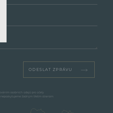
ODESLAT ZPRÁVU
cováním osobních údajů pro účely
e neposkytujeme žádným třetím stranám.