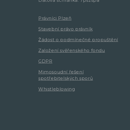
Datová schránka: 7pszspa
Právníci Plzeň
Stavební právo právník
Žádost o podmínečné propuštění
Založení svěřenského fondu
GDPR
Mimosoudní řešení
spotřebitelských sporů
Whistleblowing