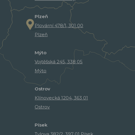
Plzeň
Plovární 478/1, 301 00
Plzeň
Mýto
Vojtěšská 245, 338 05
Mýto
Ostrov
Klínovecká 1204, 363 01
Ostrov
Písek
Tylova 382/2, 397 01 Písek