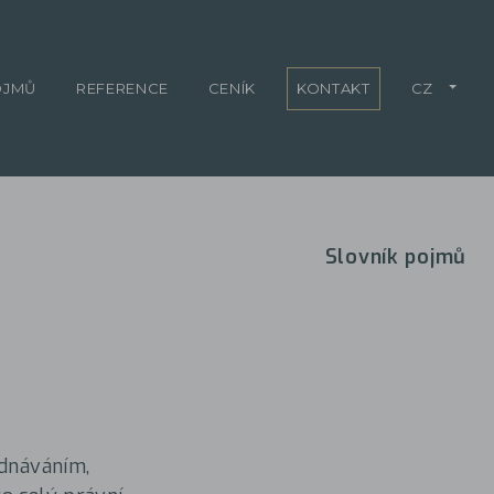
OJMŮ
REFERENCE
CENÍK
KONTAKT
CZ
Slovník pojmů
ednáváním,