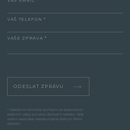
VÁŠ EMAIL
VÁŠ TELEFON
VAŠE ZPRÁVA
ODESLAT ZPRÁVU
* Odesláním formuláře souhlasím se zpracováním
osobních údajů pro účely obchodní nabídky. Vaše
osobní údaje dále neposkytujeme žádným třetím
stranám.