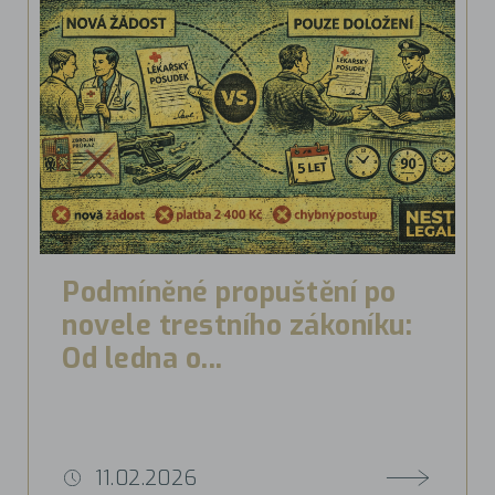
Podmíněné propuštění po
novele trestního zákoníku:
Od ledna o...
11.02.2026