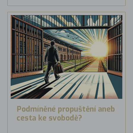
Podmíněné propuštění aneb
cesta ke svobodě?