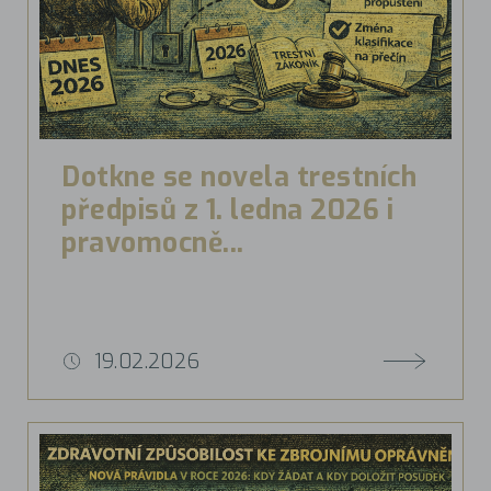
Dotkne se novela trestních
předpisů z 1. ledna 2026 i
pravomocně...
19.02.2026