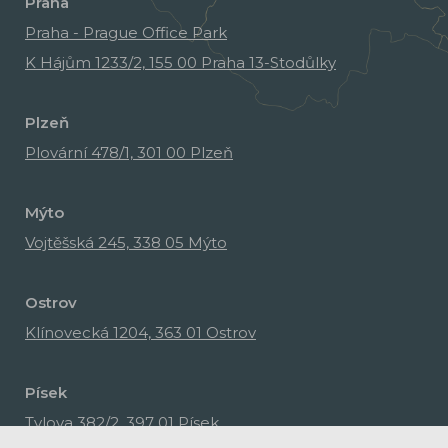
Praha
Praha - Prague Office Park
K Hájům 1233/2, 155 00 Praha 13-Stodůlky
Plzeň
Plovární 478/1, 301 00 Plzeň
Mýto
Vojtěšská 245, 338 05 Mýto
Ostrov
Klínovecká 1204, 363 01 Ostrov
Písek
Tylova 382/2, 397 01 Písek