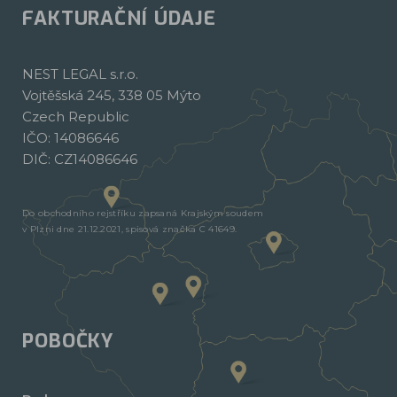
FAKTURAČNÍ ÚDAJE
NEST LEGAL s.r.o.
Vojtěšská 245, 338 05 Mýto
Czech Republic
IČO: 14086646
DIČ: CZ14086646
Do obchodního rejstříku zapsaná Krajským soudem
v Plzni dne 21.12.2021, spisová značka C 41649.
POBOČKY