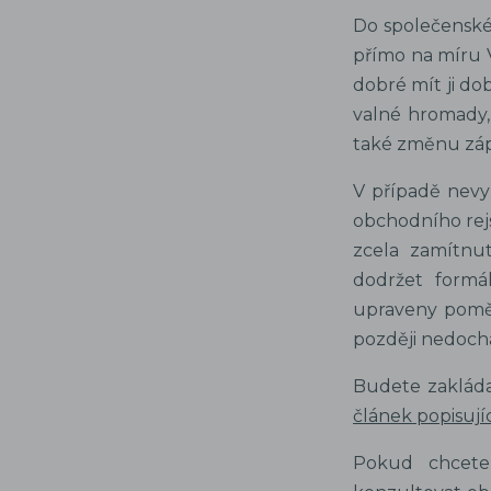
Do společenské 
přímo na míru V
dobré mít ji d
valné hromady,
také změnu záp
V případě nevy
obchodního rejs
zcela zamítnu
dodržet formá
upraveny poměry
později nedoch
Budete zaklád
článek popisujíc
Pokud chcete