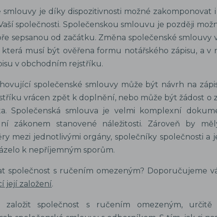
smlouvy je díky dispozitivnosti možné zakomponovat i d
aší společnosti. Společenskou smlouvu je později možn
obře sepsanou od začátku. Změna společenské smlouvy v
 která musí být ověřena formu notářského zápisu, a v 
isu v obchodním rejstříku.
hovující společenské smlouvy může být návrh na zápis
tříku vrácen zpět k doplnění, nebo může být žádost o z
ta. Společenská smlouva je velmi komplexní dokum
lní zákonem stanovené náležitosti. Zároveň by měl
 mezi jednotlivými orgány, společníky společnosti a je
ázelo k nepříjemným sporům.
at společnost s ručením omezeným? Doporučujeme v
í její založení
.
 založit společnost s ručením omezeným, určitě