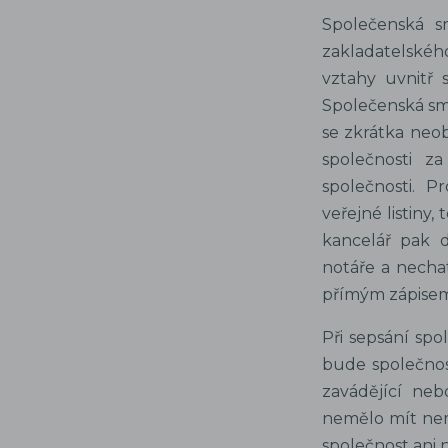
Společenská s
zakladatelskéh
vztahy uvnitř 
Společenská sml
se zkrátka neo
společnosti 
společnosti. 
veřejné listiny
kancelář pak d
notáře a necha
přímým zápisem
Při sepsání spo
bude společnos
zavádějící ne
nemělo mít nem
společnost ani 