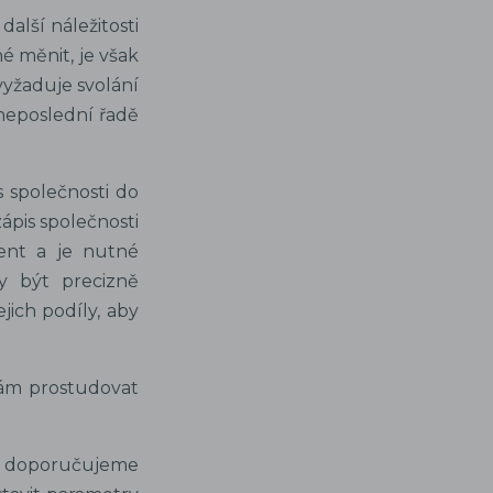
alší náležitosti
é měnit, je však
yžaduje svolání
neposlední řadě
 společnosti do
ápis společnosti
ent a je nutné
y být precizně
jich podíly, aby
ám prostudovat
 doporučujeme