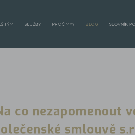
ÁŠ TÝM
SLUŽBY
PROČ MY?
BLOG
SLOVNÍK P
Na co nezapomenout v
olečenské smlouvě s.r