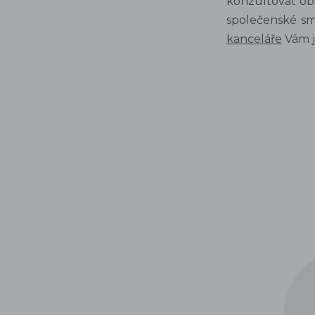
konzultovat obs
společenské sm
kanceláře
Vám j