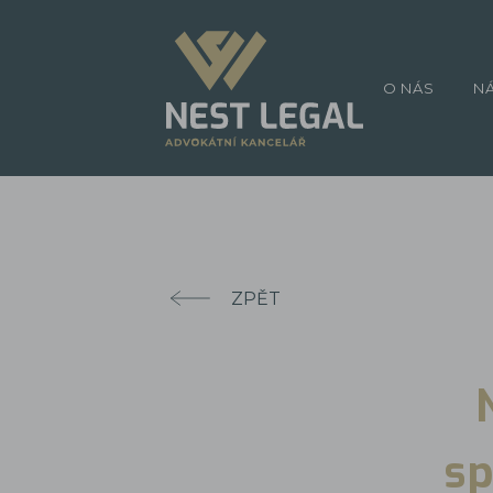
O NÁS
N
ZPĚT
sp