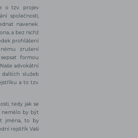
 o tzv. projev
ní společnosti,
jednat navenek.
ona, a bez nichž
edek prohlášení
dnému zrušení
 sepsat formou
. Naše advokátní
 dalších služeb
tříku a to tzv.
sti, tedy jak se
a nemělo by být
t jména, to by
í rejstřík Vaši