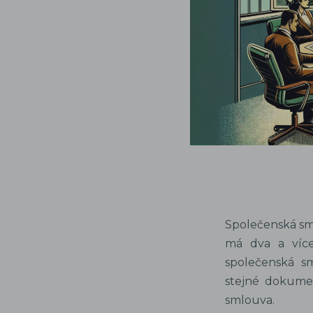
Společenská sm
má dva a více
společenská s
stejné dokumen
smlouva.