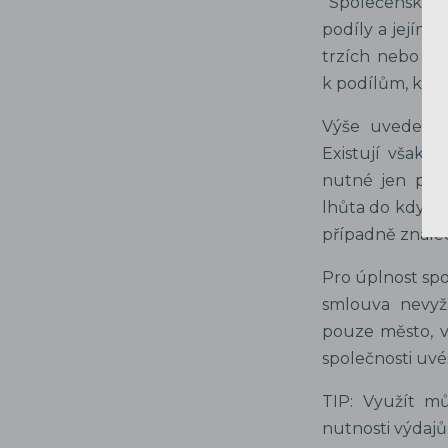
Společenskou s
podíly a jejímž
trzích nebo n
k podílům, kte
Výše uvedené 
Existují však i
nutné jen pro 
lhůta do kdy má
případně znale
Pro úplnost spo
smlouva nevyž
pouze město, v
společnosti uvé
TIP: Využít m
nutnosti výdajů 