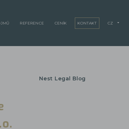
OJMŮ
REFERENCE
CENÍK
KONTAKT
CZ
Nest Legal Blog
e
.o.