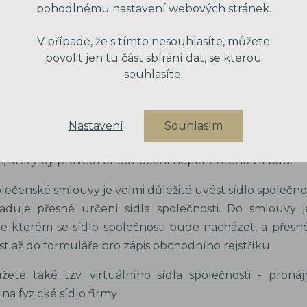
mlouvou je možné vydat kmenové listy, které předsta
pohodlnému nastavení webových stránek.
 prostřednictvím je možné s podíly obchodovat, ne však
a evropském regulovaném trhu. Kmenové listy je mož
V případě, že s tímto nesouhlasíte, můžete
ré nemají omezenou převoditelnost.
povolit jen tu část sbírání dat, se kterou
souhlasíte.
údaje musí společenská smlouva obsahovat za každ
 další náležitosti, jež je po založení společnosti možné
samotné založení, například výše vkladové povinnost
Nastavení
Souhlasím
 být povinnost splněna a správce vkladu, kterému má b
c, který by provedl ohodnocení nepeněžitého vkladu.
lečenské smlouvy je velmi důležité uvést sídlo společno
aduje přesné určení sídla společnosti. Do smlouvy 
e kterém se sídlo společnosti bude nacházet, a přesné
st až do formuláře pro zápis obchodního rejstříku.
ůžete také tzv.
virtuálního sídla společnosti
- pronáj
na fyzické sídlo firmy