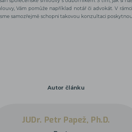
ah společenské smlouvy s odborníkem. S tím, jak si na
louvy, Vám pomůže například notář či advokát. V rámc
sme samozřejmě schopni takovou konzultaci poskytnou
Autor článku
JUDr. Petr Papež, Ph.D.