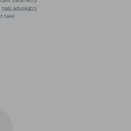
stavit parametry
i
naší advokátní
t také.