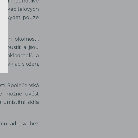
vují jednotlivé
 na kapitálových
né vydat pouze
ých okolností.
 vypustit a jsou
i zakladatelů a
ýt vklad složen,
sti. Společenská
je možné uvést
 umístění sídla
mu adresy bez