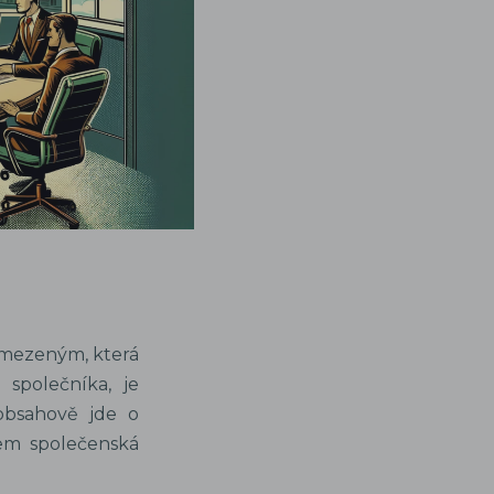
omezeným, která
společníka, je
obsahově jde o
jem společenská