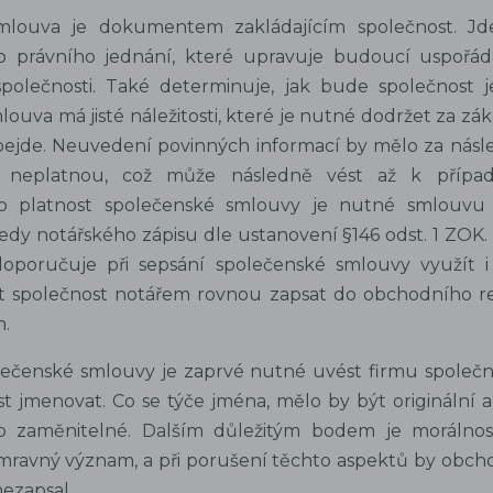
mlouva je dokumentem zakládajícím společnost. Jde
o právního jednání, které upravuje budoucí uspořádá
společnosti. Také determinuje, jak bude společnost 
ouva má jisté náležitosti, které je nutné dodržet za zák
bejde. Neuvedení povinných informací by mělo za násl
za neplatnou, což může následně vést až k přípa
Pro platnost společenské smlouvy je nutné smlouvu
, tedy notářského zápisu dle ustanovení §146 odst. 1 ZOK
oporučuje při sepsání společenské smlouvy využít i
t společnost notářem rovnou zapsat do obchodního rejs
.
lečenské smlouvy je zaprvé nutné uvést firmu společno
t jmenovat. Co se týče jména, mělo by být originální 
bo zaměnitelné. Dalším důležitým bodem je morálnos
ravný význam, a při porušení těchto aspektů by obchodn
nezapsal.