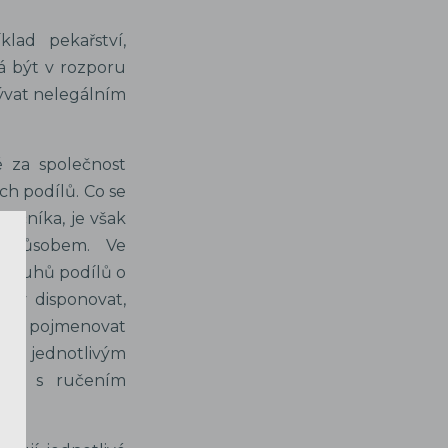
lad pekařství,
á být v rozporu
ývat nelegálním
é za společnost
ich podílů. Co se
lečníka, je však
 způsobem. Ve
e druhů podílů o
íly disponovat,
řeba pojmenovat
ící k jednotlivým
osti s ručením