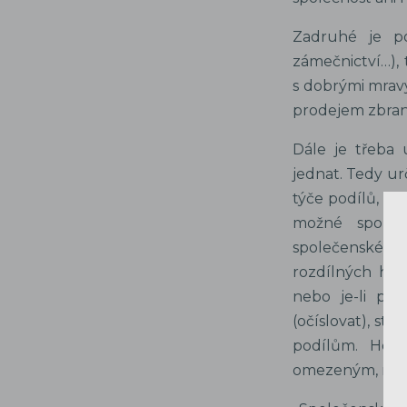
Zadruhé je po
zámečnictví…),
s dobrými mrav
prodejem zbran
Dále je třeba 
jednat. Tedy urč
týče podílů, vý
možné společ
společenské sml
rozdílných hod
nebo je-li pod
(očíslovat), sta
podílům. Hodn
omezeným, musí