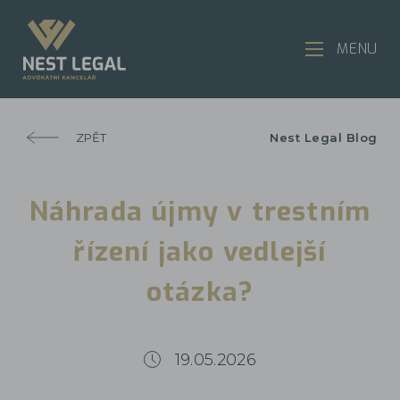
MENU
ZPĚT
Nest Legal Blog
Náhrada újmy v trestním
řízení jako vedlejší
otázka?
19.05.2026