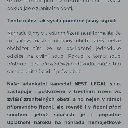
se rozhodnout přímo v trestním řízení — zvlášť
pokud jde o zranitelné oběti.
Tento nález tak vysílá poměrně jasný signál:
Náhrada újmy v trestním řízení není formalita. Je
to klíčový nástroj ochrany obětí, který nelze
obcházet tím, že se poškozený jednoduše
odkáže na civilní soud. Pokud k tomu soud
přistoupí bez přesvědčivých důvodů, může tím
sám porušit základní práva oběti.
Naše advokátní kancelář NEST LEGAL s.r.o.
zastupuje i poškozené v trestním řízení vč.
zvlášť zranitelných obětí, a to nejen v rámci
přípravného řízení, ale rovněž i v řízení před
soudem, jehož součástí je i případné
uplatnění nároku na náhradu nemajetkové