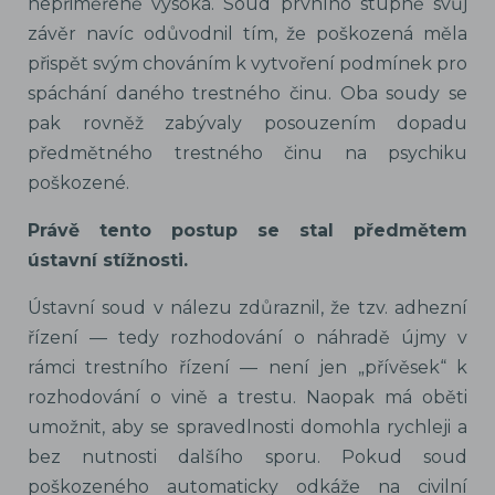
nepřiměřeně vysoká. Soud prvního stupně svůj
závěr navíc odůvodnil tím, že poškozená měla
přispět svým chováním k vytvoření podmínek pro
spáchání daného trestného činu. Oba soudy se
pak rovněž zabývaly posouzením dopadu
předmětného trestného činu na psychiku
poškozené.
Právě tento postup se stal předmětem
ústavní stížnosti.
Ústavní soud v nálezu zdůraznil, že tzv. adhezní
řízení — tedy rozhodování o náhradě újmy v
rámci trestního řízení — není jen „přívěsek“ k
rozhodování o vině a trestu. Naopak má oběti
umožnit, aby se spravedlnosti domohla rychleji a
bez nutnosti dalšího sporu. Pokud soud
poškozeného automaticky odkáže na civilní