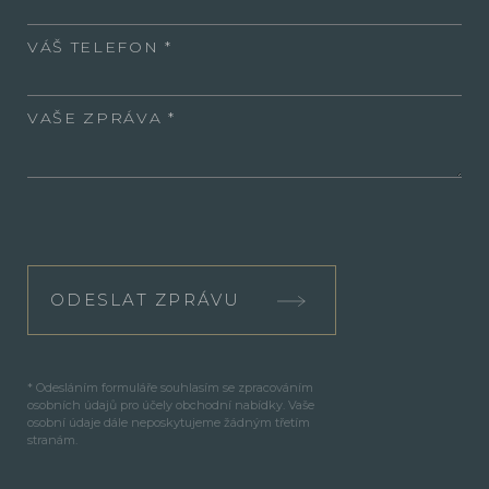
VÁŠ TELEFON
VAŠE ZPRÁVA
ODESLAT ZPRÁVU
* Odesláním formuláře souhlasím se zpracováním
osobních údajů pro účely obchodní nabídky. Vaše
osobní údaje dále neposkytujeme žádným třetím
stranám.