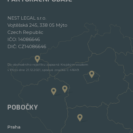
NEST LEGAL s.r.o.
Vojtěšská 245, 338 05 Mýto
Czech Republic
IČO: 14086646
DIČ: CZ14086646
Do obchodního rejstříku zapsaná Krajským soudem
v Plzni dne 21.12.2021, spisová značka C 41649.
POBOČKY
Praha