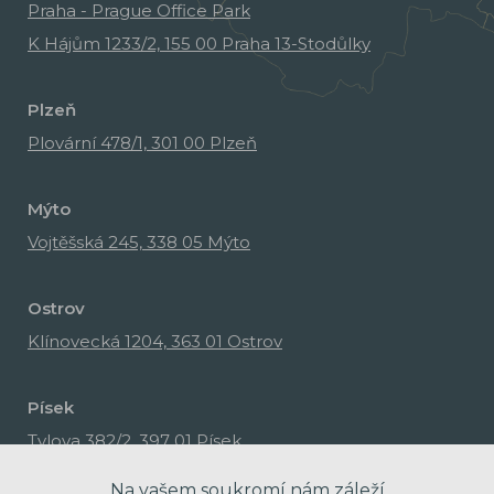
Praha - Prague Office Park
K Hájům 1233/2, 155 00 Praha 13-Stodůlky
Plzeň
Plovární 478/1, 301 00 Plzeň
Mýto
Vojtěšská 245, 338 05 Mýto
Ostrov
Klínovecká 1204, 363 01 Ostrov
Písek
Tylova 382/2, 397 01 Písek
Na vašem soukromí nám záleží