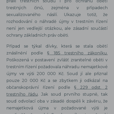
praxi trestních soudů i pro ochranu obětí
trestných činů, zejména v případech
sexualizovaného násilí. Ukazuje totiž, že
rozhodování o náhradě újmy v trestním řízení
není jen vedlejší otázkou, ale zásadní součástí
ochrany základních práv oběti.
Případ se týkal dívky, která se stala obětí
znásilnění podle
§ 185 trestního zákoníku.
Poškozená v postavení zvlášť zranitelné oběti v
trestním řízení požadovala náhradu nemajetkové
újmy ve výši 200 000 Kč. Soud jí ale přiznal
pouze 20 000 Kč a se zbytkem ji odkázal na
občanskoprávní řízení podle
§ 229 odst. 2
trestního řádu
. Jak soud prvního stupně, tak
soud odvolací oba v zásadě dospěli k závěru, že
nemajetková újma v požadované výši je