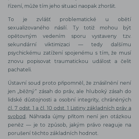
řízení, může tím jeho situaci naopak zhoršit.
To je zvlášť problematické u obětí
sexualizovaného násilí. Ty totiž mohou být
opětovným vedením sporu vystaveny tzv.
sekundární viktimizaci — tedy dalšímu
psychickému zatížení spojenému s tím, že musí
znovu popisovat traumatickou událost a čelit
pachateli.
Ústavní soud proto připomněl, že znásilnění není
jen „běžný“ zásah do práv, ale hluboký zásah do
lidské důstojnosti a osobní integrity, chráněných
čl. 7 odst. 1 a čl. 10 odst. 1 Listiny základních práv a
svobod
. Náhrada újmy přitom není jen otázkou
peněz — je to způsob, jakým právo reaguje na
porušení těchto základních hodnot.