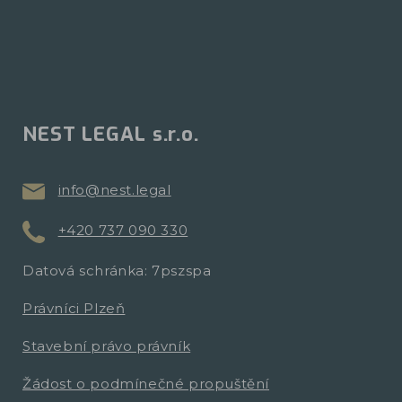
NEST LEGAL s.r.o.
info@nest.legal
+420 737 090 330
Datová schránka: 7pszspa
Právníci Plzeň
Stavební právo právník
Žádost o podmínečné propuštění