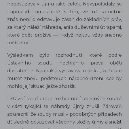
neposuzovaly újmu jako celek. Nevypořádaly se
například samostatně s tím, že už samotné
znásilnění představuje zásah do základních práv,
za který náleží náhrada, ani s duševními útrapami,
které oběť prožívá — i když nejsou vždy snadno
měřitelné.
Výsledkem bylo rozhodnutí, které podle
Ústavního soudu nechránilo práva oběti
dostatečně. Naopak ji vystavovalo riziku, že bude
muset znovu podstoupit náročné řízení, což by
mohlo její situaci ještě zhoršit.
Ústavní soud proto rozhodnutí obecných soudů
v části týkající se náhrady újmy zrušil. Zároveň
zdůraznil, že soudy musí v podobných případech
důsledně posuzovat všechny složky újmy a snažit