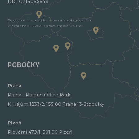
DIČ: CZ14086646
Do obchodního rejstříku zapsaná Krajským soudem
v Plzni dne 21.12.2021, spisová značka C 41649.
POBOČKY
Praha
Praha - Prague Office Park
K Hájům 1233/2, 155 00 Praha 13-Stodůlky
Plzeň
Plovární 478/1, 301 00 Plzeň