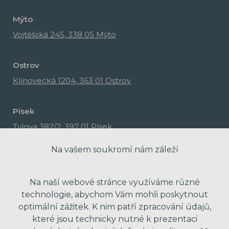
Mýto
Vojtěšská 245, 338 05 Mýto
Ostrov
Klínovecká 1204, 363 01 Ostrov
Písek
Tylova 382/2, 397 01 Písek
Na vašem soukromí nám záleží
Na naší webové stránce využíváme různé
technologie, abychom Vám mohli poskytnout
optimální zážitek. K nim patří zpracování údajů,
které jsou technicky nutné k prezentaci