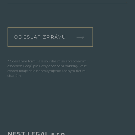
ODESLAT ZPRÁVU
* Odesláním formuláře souhlasím se zpracováním
osobních údajů pro účely obchodní nabídky. Vaše
osobní údaje dále neposkytujeme žádným třetím
stranám.
NEST LEGAL s.r.o.