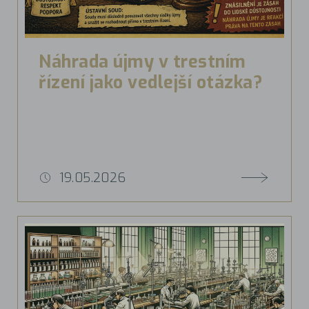
Náhrada újmy v trestním
řízení jako vedlejší otázka?
19.05.2026