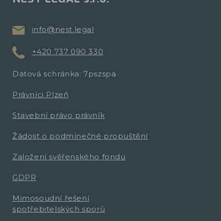
info@nest.legal
+420 737 090 330
Datová schránka: 7pszspa
Právníci Plzeň
Stavební právo právník
Žádost o podmínečné propuštění
Založení svěřenského fondu
GDPR
Mimosoudní řešení
spotřebitelských sporů