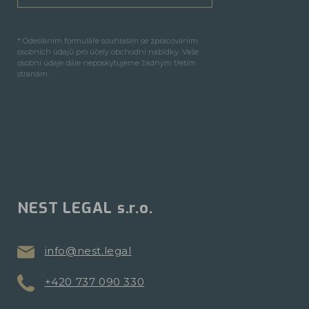
* Odesláním formuláře souhlasím se zpracováním
osobních údajů pro účely obchodní nabídky. Vaše
osobní údaje dále neposkytujeme žádným třetím
stranám.
NEST LEGAL s.r.o.
info@nest.legal
+420 737 090 330