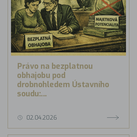
Právo na bezplatnou
obhajobu pod
drobnohledem Ústavního
soudu:...
02.04.2026