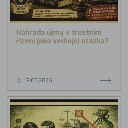
Náhrada újmy v trestním
řízení jako vedlejší otázka?
19.05.2026