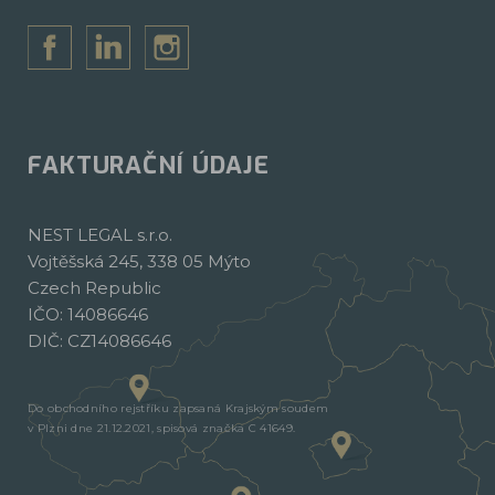
FAKTURAČNÍ ÚDAJE
NEST LEGAL s.r.o.
Vojtěšská 245, 338 05 Mýto
Czech Republic
IČO: 14086646
DIČ: CZ14086646
Do obchodního rejstříku zapsaná Krajským soudem
v Plzni dne 21.12.2021, spisová značka C 41649.