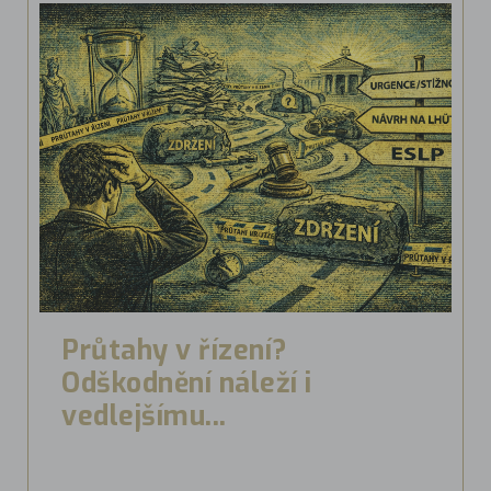
Průtahy v řízení?
Odškodnění náleží i
vedlejšímu...