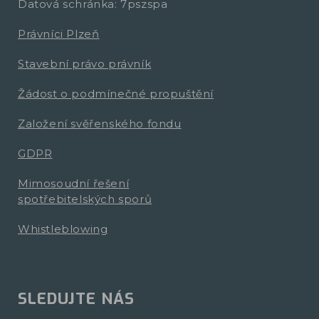
Datová schránka: 7pszspa
Právníci Plzeň
Stavební právo právník
Žádost o podmínečné propuštění
Založení svěřenského fondu
GDPR
Mimosoudní řešení
spotřebitelských sporů
Whistleblowing
SLEDUJTE NÁS