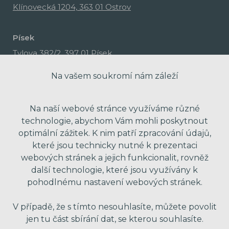
Klínovecká 1204, 363 01 Ostrov
Písek
Tylova 382/2, 397 01 Písek
Na vašem soukromí nám záleží
Na naší webové stránce využíváme různé
technologie, abychom Vám mohli poskytnout
optimální zážitek. K nim patří zpracování údajů,
které jsou technicky nutné k prezentaci
webových stránek a jejich funkcionalit, rovněž
další technologie, které jsou využívány k
pohodlnému nastavení webových stránek.
made with passion by Red Peppers
V případě, že s tímto nesouhlasíte, můžete povolit
jen tu část sbírání dat, se kterou souhlasíte.