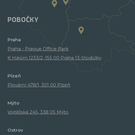
POBOČKY
Praha
Praha - Prague Office Park
K Hájům 1233/2, 155 00 Praha 13-Stodůlky
Plzeň
Plovární 478/1, 301 00 Plzeň
Mýto
Vojtěšská 245, 338 05 Mýto
Ostrov