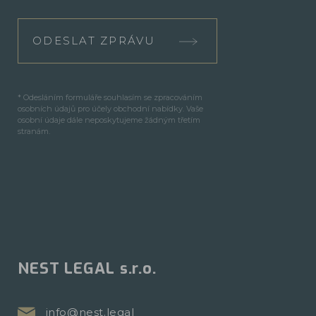
ODESLAT ZPRÁVU
* Odesláním formuláře souhlasím se zpracováním
osobních údajů pro účely obchodní nabídky. Vaše
osobní údaje dále neposkytujeme žádným třetím
stranám.
NEST LEGAL s.r.o.
info@nest.legal