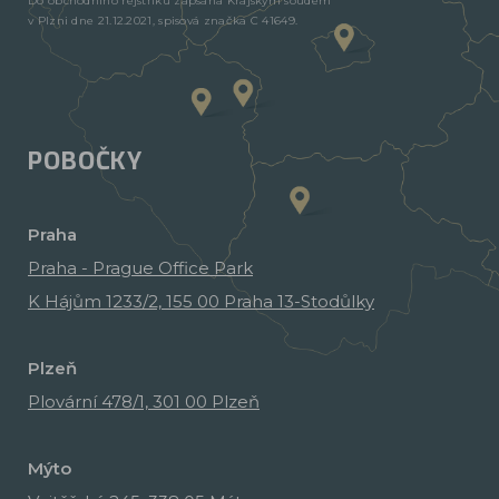
Do obchodního rejstříku zapsaná Krajským soudem
v Plzni dne 21.12.2021, spisová značka C 41649.
POBOČKY
Praha
Praha - Prague Office Park
K Hájům 1233/2, 155 00 Praha 13-Stodůlky
Plzeň
Plovární 478/1, 301 00 Plzeň
Mýto